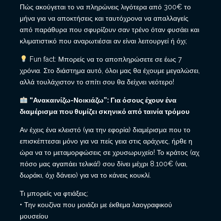
Πώς ακούγεται το να πληρώνεις λιγότερα από 300€ το
μήνα για να αποκτήσεις και ταυτόχρονα να απαλλαγείς
από παράθυρα που σφυρίζουν σαν τρένο όταν φυσάει και
κλιματιστικό που αναρωτιέσαι αν είναι λειτουργεί ή όχι;
Fun fact: Μπορείς να το αποπληρώσετε σε έως 7
χρόνια. Στο διάστημα αυτό, όλοι μας θα έχουμε μεγαλώσει,
αλλά τουλάχιστον το σπίτι σου θα δείχνει νεότερο!
“Ανακαινίζω-Νοικιάζω”: Για όσους έχουν ένα
διαμέρισμα που θυμίζει σκηνικό από ταινία τρόμου
Αν έχεις ένα κλειστό (για την εφορία) διαμέρισμα που το
επισκέπτεσαι μόνο για να πείς γεια στις αράχνες, ήρθε η
ώρα να το μεταμορφώσεις σε χρυσωρυχείο! Το κράτος (αχ
πόσο μας αγαπάει τελικά!) σου δίνει μέχρι 8.100€ (ναι,
δωράκι, όχι δάνειο) για να το κάνεις κουκλί.
Τι μπορείς να φτιάξεις;
• Την κουζίνα που μοιάζει με έκθεμα λαογραφικού
μουσείου