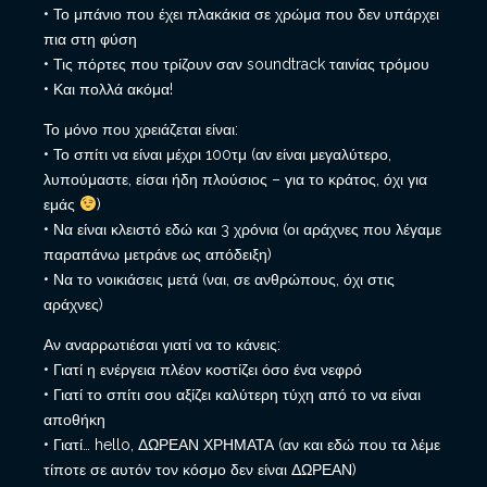
• Το μπάνιο που έχει πλακάκια σε χρώμα που δεν υπάρχει
πια στη φύση
• Τις πόρτες που τρίζουν σαν soundtrack ταινίας τρόμου
• Και πολλά ακόμα!
Το μόνο που χρειάζεται είναι:
• Το σπίτι να είναι μέχρι 100τμ (αν είναι μεγαλύτερο,
λυπούμαστε, είσαι ήδη πλούσιος – για το κράτος, όχι για
εμάς
)
• Να είναι κλειστό εδώ και 3 χρόνια (οι αράχνες που λέγαμε
παραπάνω μετράνε ως απόδειξη)
• Να το νοικιάσεις μετά (ναι, σε ανθρώπους, όχι στις
αράχνες)
Αν αναρρωτιέσαι γιατί να το κάνεις:
• Γιατί η ενέργεια πλέον κοστίζει όσο ένα νεφρό
• Γιατί το σπίτι σου αξίζει καλύτερη τύχη από το να είναι
αποθήκη
• Γιατί… hello, ΔΩΡΕΑΝ ΧΡΗΜΑΤΑ (αν και εδώ που τα λέμε
τίποτε σε αυτόν τον κόσμο δεν είναι ΔΩΡΕΑΝ)