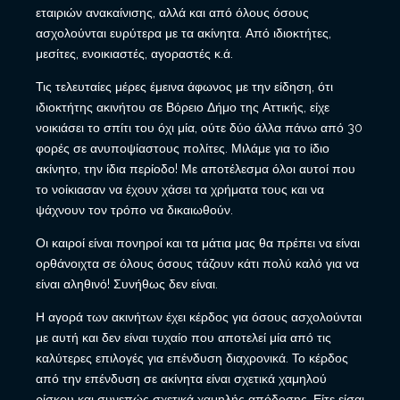
εταιριών ανακαίνισης, αλλά και από όλους όσους
ασχολούνται ευρύτερα με τα ακίνητα. Από ιδιοκτήτες,
μεσίτες, ενοικιαστές, αγοραστές κ.ά.
Τις τελευταίες μέρες έμεινα άφωνος με την είδηση, ότι
ιδιοκτήτης ακινήτου σε Βόρειο Δήμο της Αττικής, είχε
νοικιάσει το σπίτι του όχι μία, ούτε δύο άλλα πάνω από 30
φορές σε ανυποψίαστους πολίτες. Μιλάμε για το ίδιο
ακίνητο, την ίδια περίοδο! Με αποτέλεσμα όλοι αυτοί που
το νοίκιασαν να έχουν χάσει τα χρήματα τους και να
ψάχνουν τον τρόπο να δικαιωθούν.
Οι καιροί είναι πονηροί και τα μάτια μας θα πρέπει να είναι
ορθάνοιχτα σε όλους όσους τάζουν κάτι πολύ καλό για να
είναι αληθινό! Συνήθως δεν είναι.
Η αγορά των ακινήτων έχει κέρδος για όσους ασχολούνται
με αυτή και δεν είναι τυχαίο που αποτελεί μία από τις
καλύτερες επιλογές για επένδυση διαχρονικά. Το κέρδος
από την επένδυση σε ακίνητα είναι σχετικά χαμηλού
ρίσκου και συνεπώς σχετικά χαμηλής απόδοσης. Είτε είσαι